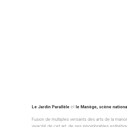
Le Jardin Parallèle
et
le Manège, scène nationa
Fusion de multiples versants des arts de la marion
vivacité de cet art, de ses innombrables esthétiq