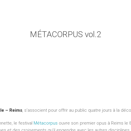
MÉTACORPUS vol.2
le – Reims
, s’associent pour offrir au public quatre jours à la d
nette, le festival
Métacorpus
ouvre son premier opus à Reims le 
ues et des croisements qu’il engendre avec les autres disciplines.