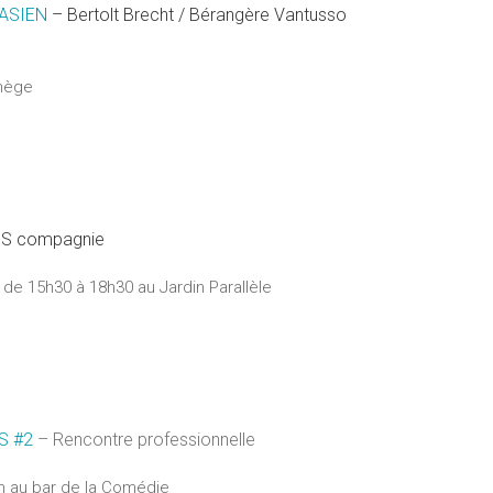
CASIEN
– Bertolt Brecht / Bérangère Vantusso
nège
eS compagnie
de 15h30 à 18h30 au Jardin Parallèle
S #2
– Rencontre professionnelle
h au bar de la Comédie