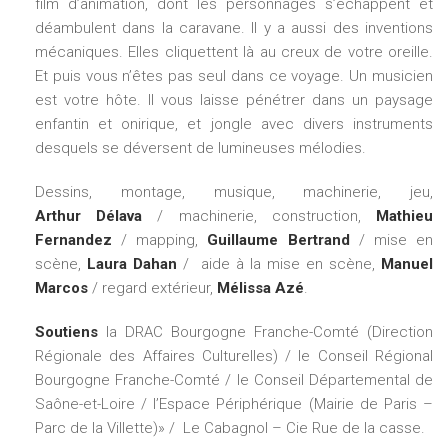
film d’animation, dont les personnages s’échappent et
déambulent dans la caravane. Il y a aussi des inventions
mécaniques. Elles cliquettent là au creux de votre oreille.
Et puis vous n’êtes pas seul dans ce voyage. Un musicien
est votre hôte. Il vous laisse pénétrer dans un paysage
enfantin et onirique, et jongle avec divers instruments
desquels se déversent de lumineuses mélodies.
Dessins, montage, musique, machinerie, jeu,
Arthur Délava
/ machinerie, construction,
Mathieu
Fernandez
/ mapping,
Guillaume Bertrand
/ mise en
scène,
Laura Dahan
/ aide à la mise en scène,
Manuel
Marcos
/ regard extérieur,
Mélissa Azé
.
Soutiens
la DRAC Bourgogne Franche-Comté (Direction
Régionale des Affaires Culturelles) / le Conseil Régional
Bourgogne Franche-Comté / le Conseil Départemental de
Saône-et-Loire / l’Espace Périphérique (Mairie de Paris –
Parc de la Villette)» / Le Cabagnol – Cie Rue de la casse.