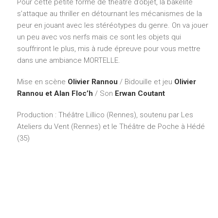
Pour cette petite forme de théâtre d’objet, la bakélite
s’attaque au thriller en détournant les mécanismes de la
peur en jouant avec les stéréotypes du genre. On va jouer
un peu avec vos nerfs mais ce sont les objets qui
souffriront le plus, mis à rude épreuve pour vous mettre
dans une ambiance MORTELLE.
Mise en scène
Olivier Rannou
/ Bidouille et jeu
Olivier
Rannou et Alan Floc’h
/ Son
Erwan Coutant
Production : Théâtre Lillico (Rennes), soutenu par Les
Ateliers du Vent (Rennes) et le Théâtre de Poche à Hédé
(35)