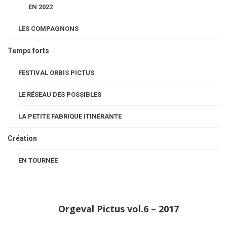
Croix-Rouge, Châtillons, Épinettes, Wilson, Maison
EN 2022
Blanche et Neuvillette.
LES COMPAGNONS
Temps forts
FESTIVAL ORBIS PICTUS
La Petite
Fabrique
Itinérante vol.2 –
2019
LE RÉSEAU DES POSSIBLES
LA PETITE FABRIQUE ITINÉRANTE
Création
La Petite
Fabrique
Itinérante vol.1 –
2018
EN TOURNÉE
Orgeval Pictus vol.6 – 2017