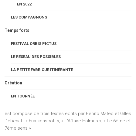
SPECTACLES
PROGRAMMATION
EN 2022
LES COMPAGNONS
Temps forts
© Éric Deguin
FESTIVAL ORBIS PICTUS
“Les histoires de poche de M. Pepperscott” –
Cie Drolatic Industry
LE RÉSEAU DES POSSIBLES
Directement inspiré de Don Quichotte, du Baron de
LA PETITE FABRIQUE ITINÉRANTE
Münchhausen ou de Tartarin de Tarascon, M. Pepperscott
Création
est un grand affabulateur, un diseur de bobards, un raconteur
d’histoires invraisemblables qui lui sont, dit-il, réellement
EN TOURNÉE
arrivées.
Le spectacle « Les Histoires de poche de M. Pepperscott »
est composé de trois textes écrits par Pépito Matéo et Gilles
Debenat : « Frankenscott », « L’Affaire Holmes », « Le 6ème et
7ème sens »