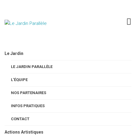
FESTIVAL GARDEN PARADIS
vol.5
Le Jardin
LE JARDIN PARALLÈLE
L’ÉQUIPE
SAMEDI 8 ET DIMANCHE 9 JUIN
NOS PARTENAIRES
2019
INFOS PRATIQUES
De 11h à 19h
Entrée libre
CONTACT
Actions Artistiques