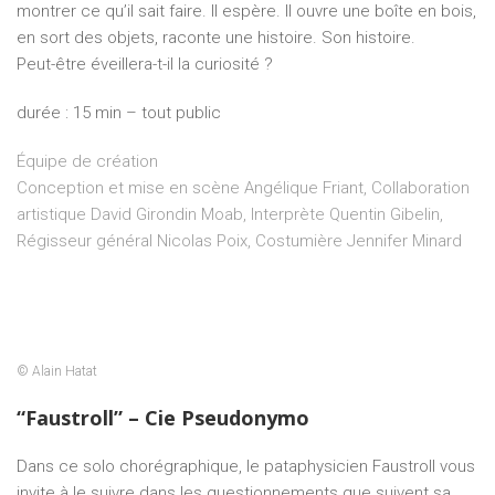
montrer ce qu’il sait faire. Il espère. Il ouvre une boîte en bois,
en sort des objets, raconte une histoire. Son histoire.
Peut-être éveillera-t-il la curiosité ?
durée : 15 min – tout public
Équipe de création
Conception et mise en scène Angélique Friant, Collaboration
artistique David Girondin Moab, Interprète Quentin Gibelin,
Régisseur général Nicolas Poix, Costumière Jennifer Minard
© Alain Hatat
“Faustroll” – Cie Pseudonymo
Dans ce solo chorégraphique, le pataphysicien Faustroll vous
invite à le suivre dans les questionnements que suivent sa