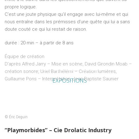
propre logique.
C’est une joute physique qu’il engage avec lui-même et qui
nous entraîne dans les prémisses d’une quête qui lui a sans
doute couté ce qui lui restait de raison.
durée : 20 min – à partir de 8 ans
Équipe de création
D’après Alfred Jarry – Mise en scène, David Girondin Moab –
création sonore, Uriel Barthélémi – Création lumières,
Guillaume Pons – Interprétation, Jean-Baptiste Saunier
EXPOSITIONS
© Éric Deguin
“Playmorbides” – Cie Drolatic Industry