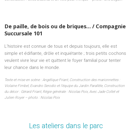
De paille, de bois ou de briques… / Compagnie
Succursale 101
L’histoire est connue de tous et depuis toujours, elle est
simple et édifiante, drôle et inquiétante ; trois petits cochons
veulent vivre leur vie et quittent le foyer familial pour tenter
leur chance dans le monde.
Texte et mise en scène : Angélique Friant, Construction des marionnettes :
Violaine Fimbel, Evandro Serodio et l’équipe du Jardin Parallèle, Construction
du décor : Gérard Friant, Régie générale : Nicolas Poix, Avec Jade Collet et
Julien Royer – photo : Nicolas Poix
Les ateliers dans le parc