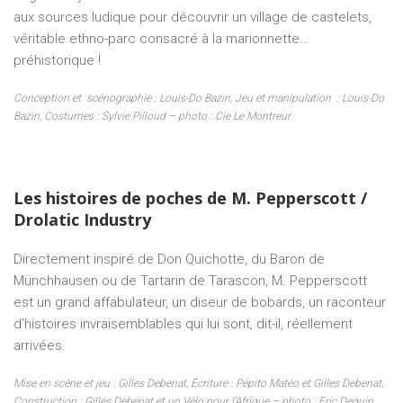
aux sources ludique pour découvrir un village de castelets,
véritable ethno-parc consacré à la marionnette…
préhistorique !
Conception et
scénographie : Louis-Do Bazin, Jeu et manipulation
: Louis-Do
Bazin, Costumes : Sylvie Pilloud – photo : Cie Le Montreur
Les histoires de poches de M. Pepperscott /
Drolatic Industry
Directement inspiré de Don Quichotte, du Baron de
Münchhausen ou de Tartarin de Tarascon, M. Pepperscott
est un grand affabulateur, un diseur de bobards, un raconteur
d’histoires invraisemblables qui lui sont, dit-il, réellement
arrivées.
Mise en scène et jeu : Gilles Debenat, Écriture : Pépito Matéo et Gilles Debenat,
Construction : Gilles Debenat et un Vélo pour l’Afrique – photo : Eric Deguin