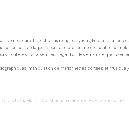
ui de nos jours, fait écho aux réfugiés syriens, kurdes et à tous 
iction au sein de laquelle passé et présent se croisent et se mêlent,
rs frontières. Ils posent leur regard sur les enfants et petits-enf
olographiques, manipulation de marionnettes portées et musique j
ayiotis Evangelidis – Construction marionnettes et accessoires D