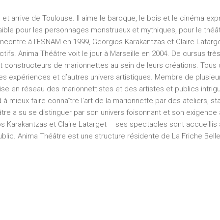
e et arrive de Toulouse. Il aime le baroque, le bois et le cinéma exp
t faible pour les personnages monstrueux et mythiques, pour le thé
rencontre à l’ESNAM en 1999, Georgios Karakantzas et Claire Latarge
fs. Anima Théâtre voit le jour à Marseille en 2004. De cursus très
et constructeurs de marionnettes au sein de leurs créations. Tous
tres expériences et d’autres univers artistiques. Membre de plusie
 en réseau des marionnettistes et des artistes et publics intrigués
à mieux faire connaître l’art de la marionnette par des ateliers,
e a su se distinguer par son univers foisonnant et son exigence ar
os Karakantzas et Claire Latarget – ses spectacles sont accueillis
public. Anima Théâtre est une structure résidente de La Friche Bell