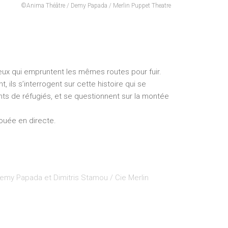
©
Anima Théâtre / Demy Papada / Merlin Puppet Theatre
ceux qui empruntent les mêmes routes pour fuir.
 ils s’interrogent sur cette histoire qui se
ants de réfugiés, et se questionnent sur la montée
ouée en directe.
emy Papada et Dimitris Stamou / Cie Merlin