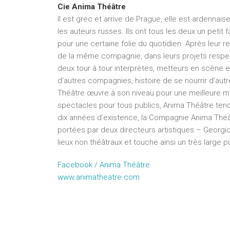
Cie Anima Théâtre
Il est grec et arrive de Prague, elle est ardennais
les auteurs russes. Ils ont tous les deux un peti
pour une certaine folie du quotidien. Après leur 
de la même compagnie, dans leurs projets respecti
deux tour à tour interprètes, metteurs en scène 
d’autres compagnies, histoire de se nourrir d’au
Théâtre œuvre à son niveau pour une meilleure mise
spectacles pour tous publics, Anima Théâtre tend 
dix années d’existence, la Compagnie Anima Théâtr
portées par deux directeurs artistiques – Georgi
lieux non théâtraux et touche ainsi un très large 
Facebook / Anima Théâtre
www.animatheatre.com