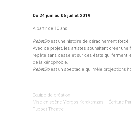
Du 24 juin au 06 juillet 2019
À partir de 10 ans
Rebetiko
est une histoire de déracinement forcé, q
Avec ce projet, les artistes souhaitent créer une f
répète sans cesse et sur ces états qui ferment leu
de la xénophobie.
Rebetiko
est un spectacle qui mêle projections h
Equipe de création
Mise en scène Yiorgos Karakantzas – Écriture Pan
Puppet Theatre